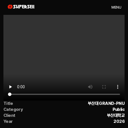
M
E
N
U
Title
부산대 GRAND-PNU
Category
Public
Client
부산대학교
Year
2026